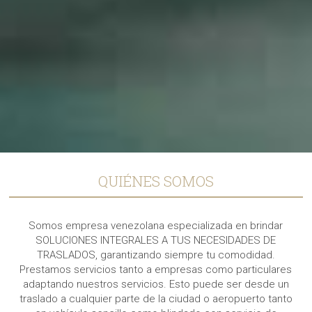
QUIÉNES SOMOS
Somos empresa venezolana especializada en brindar
SOLUCIONES INTEGRALES A TUS NECESIDADES DE
TRASLADOS, garantizando siempre tu comodidad.
Prestamos servicios tanto a empresas como particulares
adaptando nuestros servicios. Esto puede ser desde un
traslado a cualquier parte de la ciudad o aeropuerto tanto