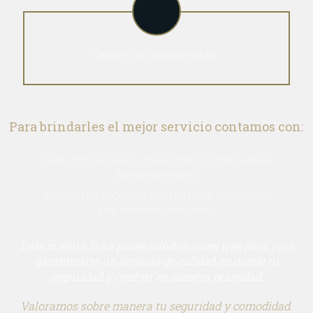
Gestión de vuelos privados
Para brindarles el mejor servicio contamos con:
TRASLADO EN VEHÍCULOS BLINDADOS CON CHOFER
(blindaje de nivel III)
SERVICIO DE ESCOLTAS Y AGENTES DE SEGURIDAD
para diferentes necesidades
Toda nuestra flota posee blindaje nivel tres plus, para
garantizarte un servicio de calidad en donde tu
seguridad y confort es nuestra prioridad
Valoramos sobre manera tu seguridad y comodidad.