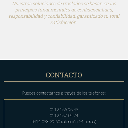
Nuestras soluciones de traslados se basan en los
principios fundamentales de confidencialidad,
responsabilidad y confiabilidad, garantizado tu total
satisfacción.
CONTACTO
Puedes contactarnos a través de los teléfonos:
0212 266 96 43
0212 267 09 74
0414 033 29 60 (atención 24 horas)